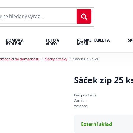
DOMOV A
FOTO A
PC, MP3, TABLET A
ŠK
BYDLENÍ
VIDEO
MOBIL
omocníci do domácnosti
Sáčky a tašky
Sáček zip 25 ks
Sáček zip 25 k
Kód produktu:
Záruka:
Výrobce:
Externí sklad