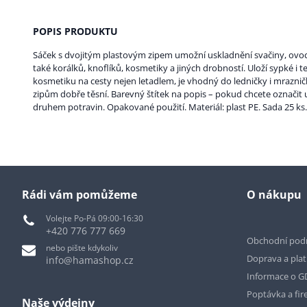
POPIS PRODUKTU
Sáček s dvojitým plastovým zipem umožní uskladnění svačiny, ovoce,
také korálků, knoflíků, kosmetiky a jiných drobností. Uloží sypké i t
kosmetiku na cesty nejen letadlem, je vhodný do ledničky i mrazn
zipům dobře těsní. Barevný štítek na popis – pokud chcete označi
druhem potravin. Opakované použití. Materiál: plast PE. Sada 25 ks
Rádi vám pomůžeme
O nákupu
Volejte Po-Pá 09:00-16:30
+420 776 777 669
Obchodní pod
nebo pište kdykoliv
Doprava a pla
info@hamashop.cz
Informace o 
Poptávka a fir
Naše výdejny