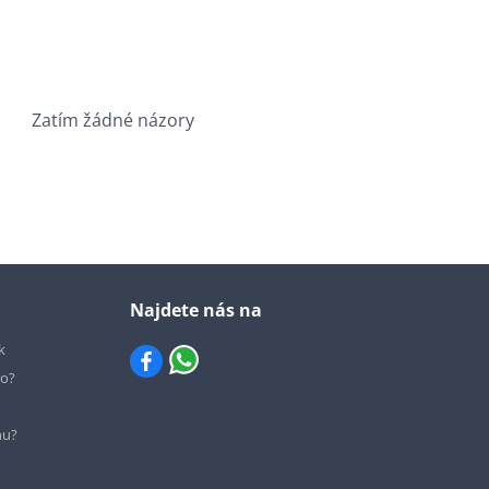
Zatím žádné názory
Najdete nás na
k
io?
hu?