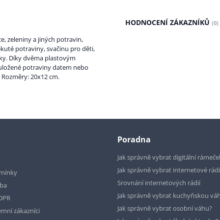
HODNOCENÍ ZÁKAZNÍKŮ
(0)
 zeleniny a jiných potravin,
ekuté potraviny, svačinu pro děti,
ičky. Díky dvěma plastovým
t uložené potraviny datem nebo
. Rozměry: 20x12 cm.
Poradna
Jak správně vybrat digitální rámeče
Jak správně vybrat internetové rád
mínky
Srovnání internetových rádií
tba
Jak správně vybrat kuchyňskou vá
GDPR
Jak správně vybrat osobní váhu?
emní zákazníci