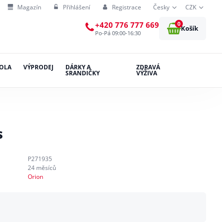
Magazín
Přihlášení
Registrace
Česky
CZK
0
+420 776 777 669
Košík
Po-Pá 09:00-16:30
OLA
VÝPRODEJ
DÁRKY A
ZDRAVÁ
SRANDIČKY
VÝŽIVA
s
P271935
24 měsíců
Orion