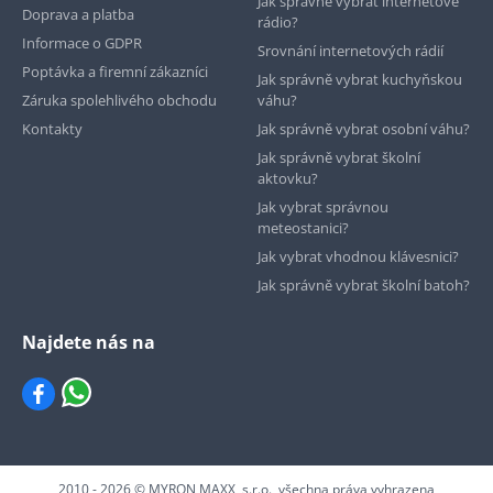
Jak správně vybrat internetové
Doprava a platba
rádio?
Informace o GDPR
Srovnání internetových rádií
Poptávka a firemní zákazníci
Jak správně vybrat kuchyňskou
Záruka spolehlivého obchodu
váhu?
Kontakty
Jak správně vybrat osobní váhu?
Jak správně vybrat školní
aktovku?
Jak vybrat správnou
meteostanici?
Jak vybrat vhodnou klávesnici?
Jak správně vybrat školní batoh?
Najdete nás na
2010 - 2026 © MYRON MAXX, s.r.o., všechna práva vyhrazena