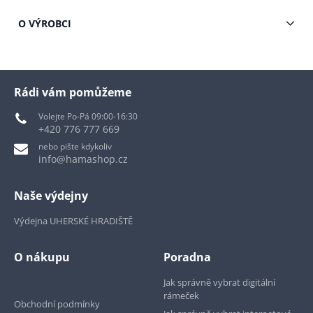
O VÝROBCI
Rádi vám pomůžeme
Volejte Po-Pá 09:00-16:30
+420 776 777 669
nebo pište kdykoliv
info@hamashop.cz
Naše výdejny
Výdejna UHERSKÉ HRADIŠTĚ
O nákupu
Poradna
Jak správně vybrat digitální
rámeček
Obchodní podmínky