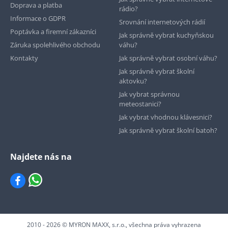
Doprava a platba
rádio?
Informace o GDPR
Srovnání internetových rádií
Poptávka a firemní zákazníci
Jak správně vybrat kuchyňskou
Záruka spolehlivého obchodu
váhu?
Kontakty
Jak správně vybrat osobní váhu?
Jak správně vybrat školní
aktovku?
Jak vybrat správnou
meteostanici?
Jak vybrat vhodnou klávesnici?
Jak správně vybrat školní batoh?
Najdete nás na
2010 - 2026 © MYRON MAXX, s.r.o., všechna práva vyhrazena