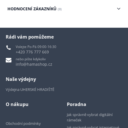
HODNOCENÍ ZÁKAZNÍKŮ
(0)
Rádi vám pomůžeme
Volejte Po-Pá 09:00-16:30
+420 776 777 669
nebo pište kdykoliv
info@hamashop.cz
Naše výdejny
Výdejna UHERSKÉ HRADIŠTĚ
O nákupu
Poradna
Jak správně vybrat digitální
rámeček
Obchodní podmínky
Jak správně vybrat internetové