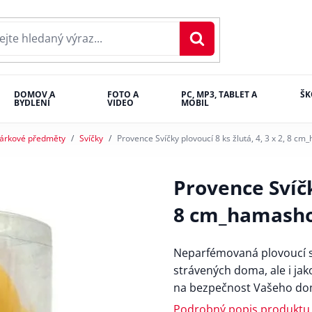
DOMOV A
FOTO A
PC, MP3, TABLET A
ŠK
BYDLENÍ
VIDEO
MOBIL
árkové předměty
Svíčky
Provence Svíčky plovoucí 8 ks žlutá, 4, 3 x 2, 8 c
Provence Svíčky
8 cm_hamash
Neparfémovaná plovoucí sv
strávených doma, ale i ja
na bezpečnost Vašeho do
Podrobný popis produktu