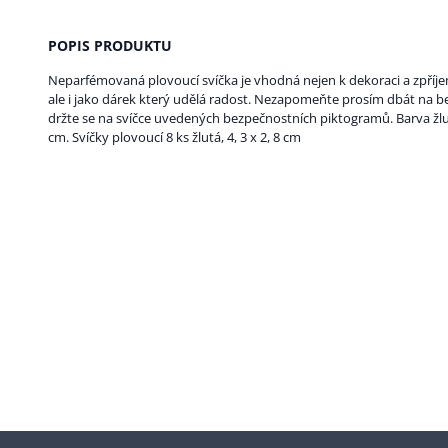
POPIS PRODUKTU
Neparfémovaná plovoucí svíčka je vhodná nejen k dekoraci a zpříj
ale i jako dárek který udělá radost. Nezapomeňte prosím dbát na
držte se na svíčce uvedených bezpečnostních piktogramů. Barva žlutá
cm. Svíčky plovoucí 8 ks žlutá, 4, 3 x 2, 8 cm