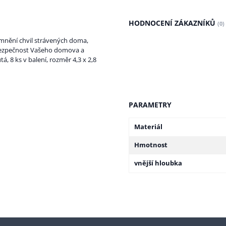
HODNOCENÍ ZÁKAZNÍKŮ
(0)
emnění chvil strávených doma,
 bezpečnost Vašeho domova a
, 8 ks v balení, rozměr 4,3 x 2,8
PARAMETRY
Materiál
Hmotnost
vnější hloubka