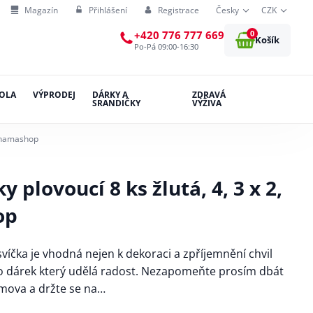
Magazín
Přihlášení
Registrace
Česky
CZK
0
+420 776 777 669
Košík
Po-Pá 09:00-16:30
OLA
VÝPRODEJ
DÁRKY A
ZDRAVÁ
SRANDIČKY
VÝŽIVA
m_hamashop
 plovoucí 8 ks žlutá, 4, 3 x 2,
op
íčka je vhodná nejen k dekoraci a zpříjemnění chvil
ko dárek který udělá radost. Nezapomeňte prosím dbát
mova a držte se na…