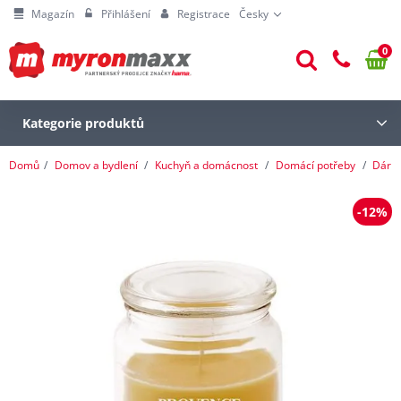
Magazín
Přihlášení
Registrace
Česky
0
Kategorie produktů
Domů
Domov a bydlení
Kuchyň a domácnost
Domácí potřeby
Dárk
-12%