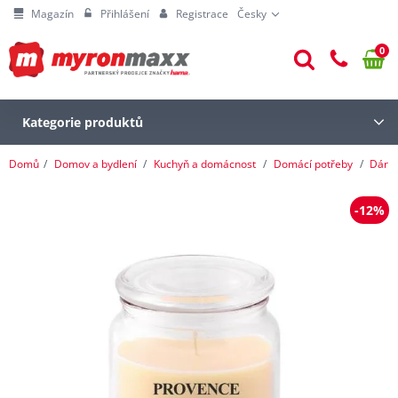
Magazín
Přihlášení
Registrace
Česky
0
Kategorie produktů
Domů
Domov a bydlení
Kuchyň a domácnost
Domácí potřeby
Dárk
-12%