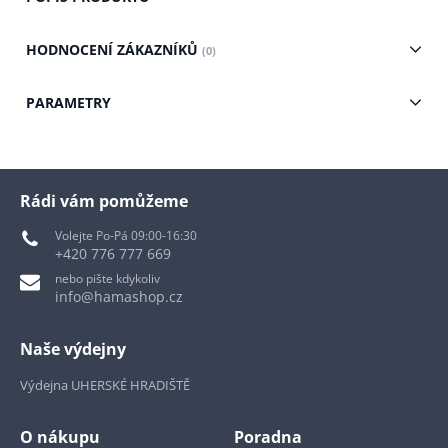
HODNOCENÍ ZÁKAZNÍKŮ
(0)
PARAMETRY
Rádi vám pomůžeme
Volejte Po-Pá 09:00-16:30
+420 776 777 669
nebo pište kdykoliv
info@hamashop.cz
Naše výdejny
Výdejna UHERSKÉ HRADIŠTĚ
O nákupu
Poradna