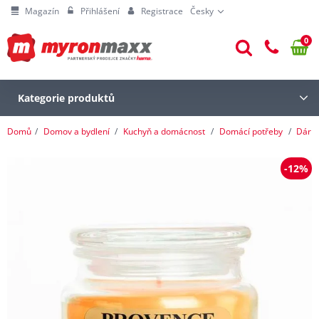
Magazín
Přihlášení
Registrace
Česky
0
Kategorie produktů
Domů
Domov a bydlení
Kuchyň a domácnost
Domácí potřeby
Dárk
-12%