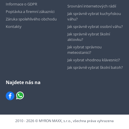
Informace o GDPR
Srovnání internetových rádií
Poptávka a firemní zákazníci
Jak správně vybrat kuchyňskou
Záruka spolehlivého obchodu
váhu?
Kontakty
Jak správně vybrat osobní váhu?
Jak správně vybrat školní
aktovku?
Jak vybrat správnou
meteostanici?
Jak vybrat vhodnou klávesnici?
Jak správně vybrat školní batoh?
Najdete nás na
2010 - 2026 © MYRON MAXX, s.r.o., všechna práva vyhrazena