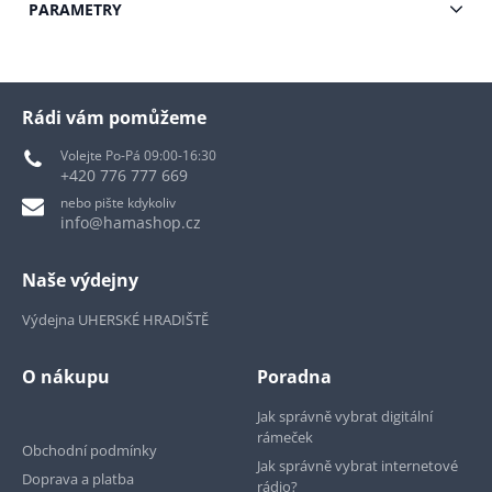
PARAMETRY
Rádi vám pomůžeme
Volejte Po-Pá 09:00-16:30
+420 776 777 669
nebo pište kdykoliv
info@hamashop.cz
Naše výdejny
Výdejna UHERSKÉ HRADIŠTĚ
O nákupu
Poradna
Jak správně vybrat digitální
rámeček
Obchodní podmínky
Jak správně vybrat internetové
Doprava a platba
rádio?