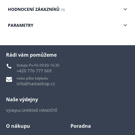
HODNOCENÍ ZÁKAZNÍKŮ
(0)
PARAMETRY
Rádi vám pomůžeme
Volejte Po-Pá 09:00-16:30
+420 776 777 669
nebo pište kdykoliv
info@hamashop.cz
Naše výdejny
Výdejna UHERSKÉ HRADIŠTĚ
O nákupu
Poradna