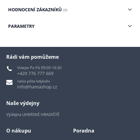
HODNOCENÍ ZÁKAZNÍKŮ
(0)
PARAMETRY
Rádi vám pomůžeme
Volejte Po-Pá 09:00-16:30
+420 776 777 669
nebo pište kdykoliv
info@hamashop.cz
Naše výdejny
Výdejna UHERSKÉ HRADIŠTĚ
O nákupu
Poradna