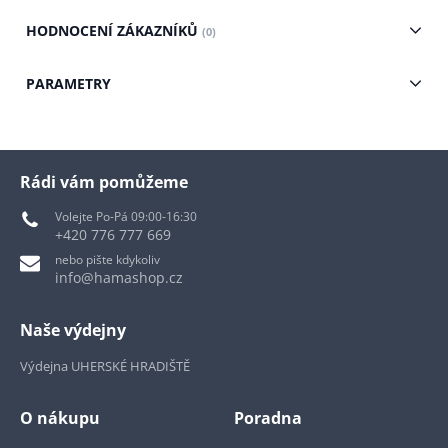
HODNOCENÍ ZÁKAZNÍKŮ
(0)
PARAMETRY
Rádi vám pomůžeme
Volejte Po-Pá 09:00-16:30
+420 776 777 669
nebo pište kdykoliv
info@hamashop.cz
Naše výdejny
Výdejna UHERSKÉ HRADIŠTĚ
O nákupu
Poradna