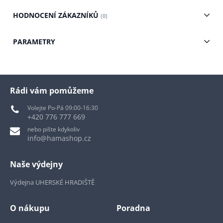
HODNOCENÍ ZÁKAZNÍKŮ
(0)
PARAMETRY
Rádi vám pomůžeme
Volejte Po-Pá 09:00-16:30
+420 776 777 669
nebo pište kdykoliv
info@hamashop.cz
Naše výdejny
Výdejna UHERSKÉ HRADIŠTĚ
O nákupu
Poradna