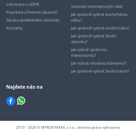
Informace o GDPR
Srovnání internetových rádií
Poptávka a firemní zákazníci
Jak správně vybrat kuchyňskou
Záruka spolehlivého obchodu
váhu?
Kontakty
Jak správně vybrat osobní váhu?
Jak správně vybrat školní
aktovku?
Jak vybrat správnou
meteostanici?
Jak vybrat vhodnou klávesnici?
Jak správně vybrat školní batoh?
Najdete nás na
2010 - 2026 © MYRON MAXX, s.r.o., všechna práva vyhrazena