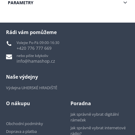
PARAMETRY
Rádi vám pomůžeme
Volejte Po-Pá 09:00-16:30
+420 776 777 669
nebo pište kdykoliv
info@hamashop.cz
Naše výdejny
Výdejna UHERSKÉ HRADIŠTĚ
O nákupu
Poradna
Jak správně vybrat digitální
rámeček
Obchodní podmínky
Jak správně vybrat internetové
Doprava a platba
rádio?