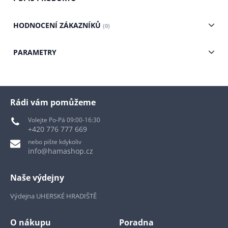
HODNOCENÍ ZÁKAZNÍKŮ
(0)
PARAMETRY
Rádi vám pomůžeme
Volejte Po-Pá 09:00-16:30
+420 776 777 669
nebo pište kdykoliv
info@hamashop.cz
Naše výdejny
Výdejna UHERSKÉ HRADIŠTĚ
O nákupu
Poradna