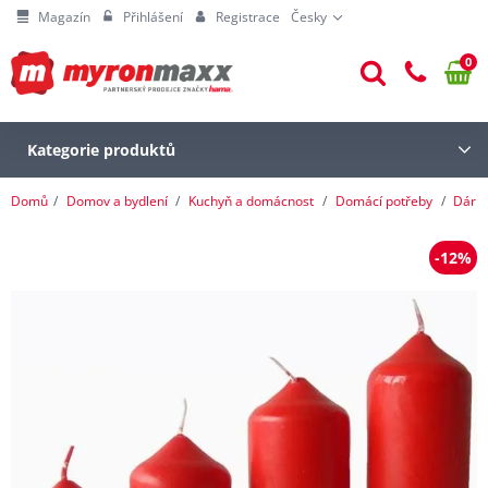
Magazín
Přihlášení
Registrace
Česky
0
Kategorie produktů
Domů
Domov a bydlení
Kuchyň a domácnost
Domácí potřeby
Dárk
-12%