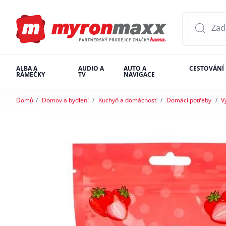
ALBA A
AUDIO A
AUTO A
CESTOVÁNÍ
RÁMEČKY
TV
NAVIGACE
Domů
Domov a bydlení
Kuchyň a domácnost
Domácí potřeby
V