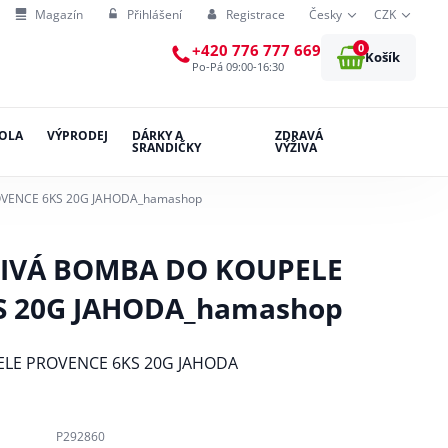
Magazín
Přihlášení
Registrace
Česky
CZK
0
+420 776 777 669
Košík
Po-Pá 09:00-16:30
OLA
VÝPRODEJ
DÁRKY A
ZDRAVÁ
SRANDIČKY
VÝŽIVA
OVENCE 6KS 20G JAHODA_hamashop
MIVÁ BOMBA DO KOUPELE
S 20G JAHODA_hamashop
LE PROVENCE 6KS 20G JAHODA
P292860