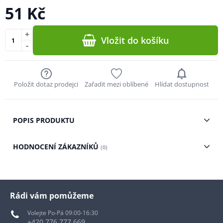
51 Kč
+
Vložit do košíku
-
Položit dotaz prodejci
Zařadit mezi oblíbené
Hlídat dostupnost
POPIS PRODUKTU
HODNOCENÍ ZÁKAZNÍKŮ
(0)
Rádi vám pomůžeme
Volejte Po-Pá 09:00-16:30
+420 776 777 669