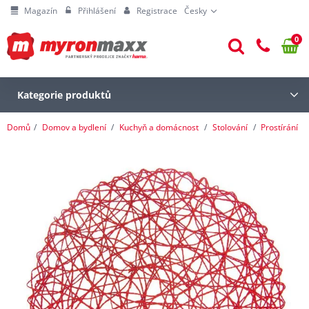
Magazín
Přihlášení
Registrace
Česky
0
Kategorie produktů
Domů
Domov a bydlení
Kuchyň a domácnost
Stolování
Prostírání