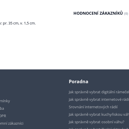
HODNOCENÍ ZÁKAZNÍKŮ
(0)
 pr. 35 cm, v. 1,5 cm.
Poradna
Jak správně vybrat digitální rámeče
Jak správně vybrat internetové rád
mínky
Srovnání internetových rádií
tba
Jak správně vybrat kuchyňskou vá
GDPR
Jak správně vybrat osobní váhu?
emní zákazníci