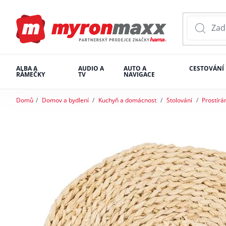
ALBA A
AUDIO A
AUTO A
CESTOVÁNÍ
RÁMEČKY
TV
NAVIGACE
Domů
Domov a bydlení
Kuchyň a domácnost
Stolování
Prostírá