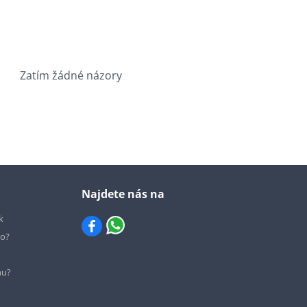
Zatím žádné názory
Najdete nás na
k
io?
hu?