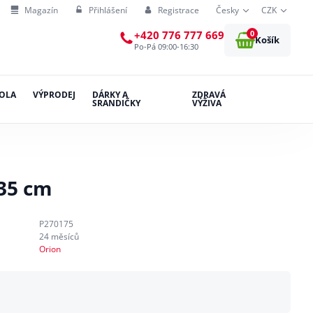
Magazín
Přihlášení
Registrace
Česky
CZK
0
+420 776 777 669
Košík
Po-Pá 09:00-16:30
OLA
VÝPRODEJ
DÁRKY A
ZDRAVÁ
SRANDIČKY
VÝŽIVA
 35 cm
P270175
24 měsíců
Orion