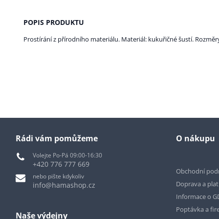
POPIS PRODUKTU
Prostírání z přírodního materiálu. Materiál: kukuřičné šustí. Rozměry:
Rádi vám pomůžeme
O nákupu
Volejte Po-Pá 09:00-16:30
+420 776 777 669
Obchodní pod
nebo pište kdykoliv
Doprava a pla
info@hamashop.cz
Informace o 
Poptávka a fir
Naše výdejny