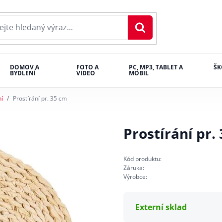
DOMOV A
FOTO A
PC, MP3, TABLET A
ŠK
BYDLENÍ
VIDEO
MOBIL
ní
Prostírání pr. 35 cm
Prostírání pr.
Kód produktu:
Záruka:
Výrobce:
Externí sklad