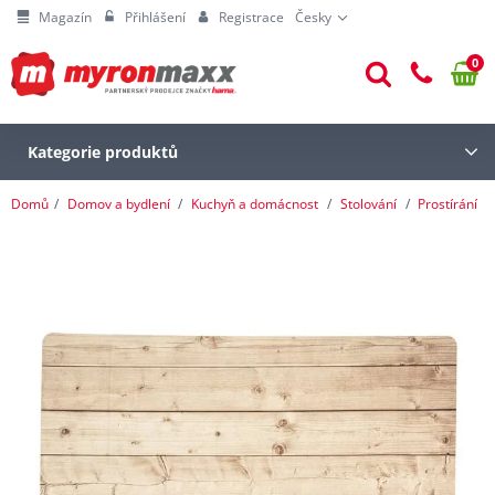
Magazín
Přihlášení
Registrace
Česky
0
Kategorie produktů
Domů
Domov a bydlení
Kuchyň a domácnost
Stolování
Prostírání