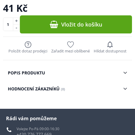
41 Kč
+
Vložit do košíku
-
Položit dotaz prodejci
Zařadit mezi oblíbené
Hlídat dostupnost
POPIS PRODUKTU
HODNOCENÍ ZÁKAZNÍKŮ
(0)
Rádi vám pomůžeme
Volejte Po-Pá 09:00-16:30
+420 776 777 669