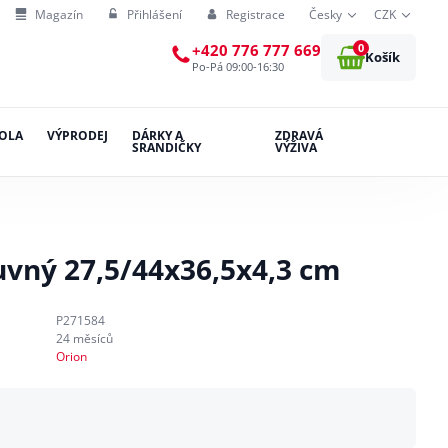
Magazín
Přihlášení
Registrace
Česky
CZK
0
+420 776 777 669
Košík
Po-Pá 09:00-16:30
OLA
VÝPRODEJ
DÁRKY A
ZDRAVÁ
SRANDIČKY
VÝŽIVA
uvný 27,5/44x36,5x4,3 cm
P271584
24 měsíců
Orion