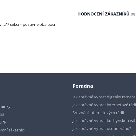
HODNOCENÍ ZÁKAZNÍKŮ
(0)
. 5/7 sekcí – posuvné oba boční
Poradna
Jak správně vybrat digitální rámeče
Jak správně vybrat internetové rád
mínky
Srovnání internetových rádií
tba
Jak správně vybrat kuchyňskou vá
GDPR
Jak správně vybrat osobní váhu?
emní zákazníci