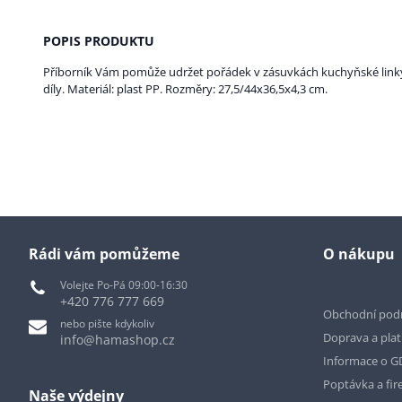
POPIS PRODUKTU
Příborník Vám pomůže udržet pořádek v zásuvkách kuchyňské linky
díly. Materiál: plast PP. Rozměry: 27,5/44x36,5x4,3 cm.
Rádi vám pomůžeme
O nákupu
Volejte Po-Pá 09:00-16:30
+420 776 777 669
Obchodní pod
nebo pište kdykoliv
Doprava a pla
info@hamashop.cz
Informace o 
Poptávka a fir
Naše výdejny