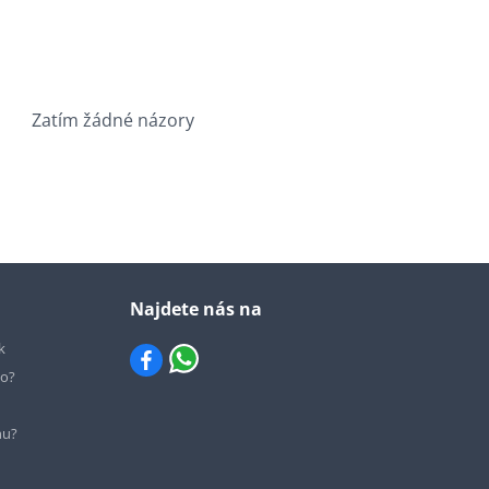
Zatím žádné názory
Najdete nás na
k
io?
hu?