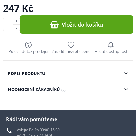
247 Kč
+
Vložit do košíku
-
Položit dotaz prodejci
Zařadit mezi oblíbené
Hlídat dostupnost
POPIS PRODUKTU
HODNOCENÍ ZÁKAZNÍKŮ
(0)
Rádi vám pomůžeme
Volejte Po-Pá 09:00-16:30
+420 776 777 669