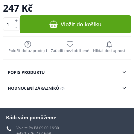
247 Kč
+
Vložit do košíku
-
Položit dotaz prodejci
Zařadit mezi oblíbené
Hlídat dostupnost
POPIS PRODUKTU
HODNOCENÍ ZÁKAZNÍKŮ
(0)
Rádi vám pomůžeme
Volejte Po-Pá 09:00-16:30
+420 776 777 669