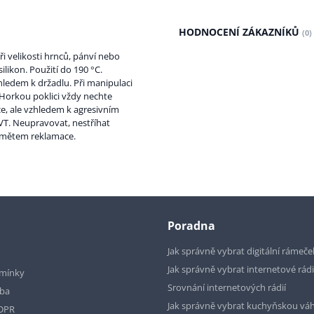
HODNOCENÍ ZÁKAZNÍKŮ
(0)
ři velikosti hrnců, pánví nebo
ilikon. Použití do 190 °C.
ledem k držadlu. Při manipulaci
Horkou poklici vždy nechte
ce, ale vzhledem k agresivním
T. Neupravovat, nestříhat
dmětem reklamace.
Poradna
Jak správně vybrat digitální rámeče
Jak správně vybrat internetové rád
mínky
Srovnání internetových rádií
tba
Jak správně vybrat kuchyňskou vá
GDPR