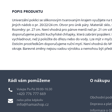
POPIS PRODUKTU
Univerzální poklici se silikonovým tvarovaným krajem využijete na t
jiných nádob o pr. 20/22/24 cm. Otvor pro únik páry. Materiál: sklo, s
Rozměry: pr. 27 cm. Není vhodná pro pánve menší než pr. 21 cm vzh
doporučujeme použití kuchyňské chňapky, která zabrání popálení. 
vychladnout, než ji položíte do dřezu nebo do vody. Lze mýt v myč
čisticím prostředkům doporučujeme ruční mytí. Není vhodná do MV
okraje. Barevné změny nejsou vadou výrobku a nemohou být pře
Rádi vám pomůžeme
O nákupu
Volejte Po-Pá 09:00-16:30
+420 776 777 669
Obchodní pod
nebo pište kdykoliv
Doprava a pla
info@hamashop.cz
Informace o 