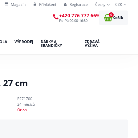
Magazín
Přihlášení
Registrace
Česky
CZK
0
+420 776 777 669
Košík
Po-Pá 09:00-16:30
OLA
VÝPRODEJ
DÁRKY A
ZDRAVÁ
SRANDIČKY
VÝŽIVA
. 27 cm
P271700
24 měsíců
Orion