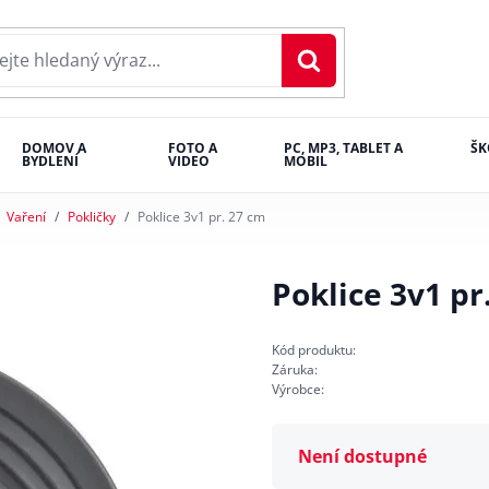
DOMOV A
FOTO A
PC, MP3, TABLET A
ŠK
BYDLENÍ
VIDEO
MOBIL
Vaření
Pokličky
Poklice 3v1 pr. 27 cm
Poklice 3v1 pr
Kód produktu:
Záruka:
Výrobce:
Není dostupné