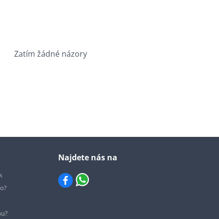
Zatím žádné názory
Najdete nás na
k
io?
hu?