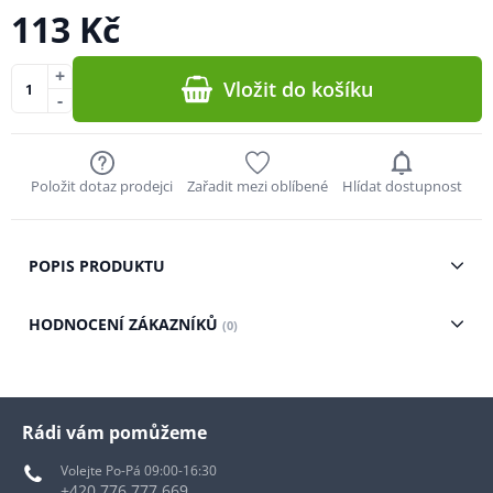
113 Kč
+
Vložit do košíku
-
Položit dotaz prodejci
Zařadit mezi oblíbené
Hlídat dostupnost
POPIS PRODUKTU
HODNOCENÍ ZÁKAZNÍKŮ
(0)
Rádi vám pomůžeme
Volejte Po-Pá 09:00-16:30
+420 776 777 669