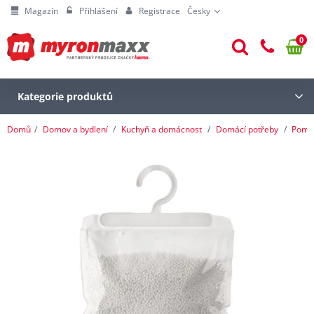
Magazín
Přihlášení
Registrace
Česky
0
Kategorie produktů
Domů
Domov a bydlení
Kuchyň a domácnost
Domácí potřeby
Pomoc