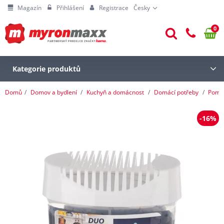
Magazín
Přihlášení
Registrace
Česky
0
Kategorie produktů
Domů
Domov a bydlení
Kuchyň a domácnost
Domácí potřeby
Pomoc
-16%