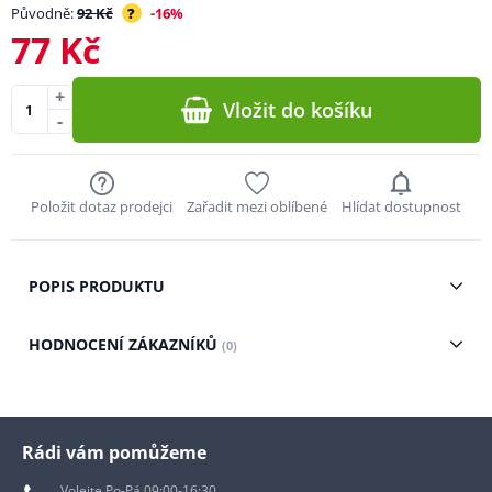
Původně:
92 Kč
?
-16%
77 Kč
+
Vložit do košíku
-
Položit dotaz prodejci
Zařadit mezi oblíbené
Hlídat dostupnost
POPIS PRODUKTU
HODNOCENÍ ZÁKAZNÍKŮ
(0)
Rádi vám pomůžeme
Volejte Po-Pá 09:00-16:30