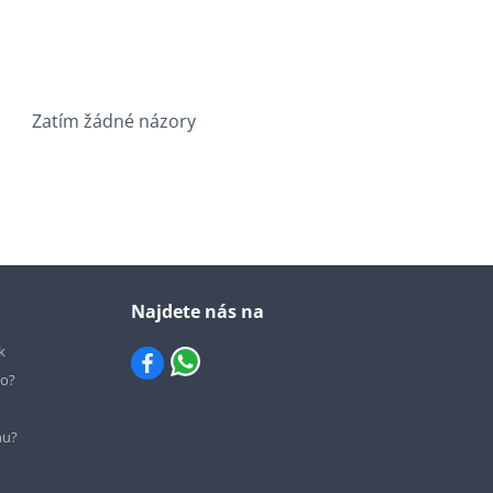
Zatím žádné názory
Najdete nás na
k
io?
hu?