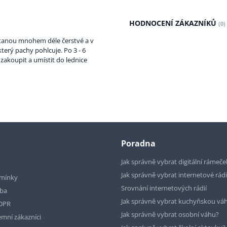
HODNOCENÍ ZÁKAZNÍKŮ
(0)
ůstanou mnohem déle čerstvé a v
terý pachy pohlcuje. Po 3 - 6
 zakoupit a umístit do lednice
Poradna
Jak správně vybrat digitální rámeče
Jak správně vybrat internetové rád
mínky
Srovnání internetových rádií
tba
Jak správně vybrat kuchyňskou vá
GDPR
Jak správně vybrat osobní váhu?
emní zákazníci