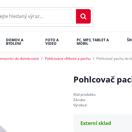
DOMOV A
FOTO A
PC, MP3, TABLET A
ŠK
BYDLENÍ
VIDEO
MOBIL
omocníci do domácnosti
Pohlcovace vlhkosti a pachu
Pohlcovač pachu do le
Pohlcovač pac
Kód produktu:
Záruka:
Výrobce:
Externí sklad