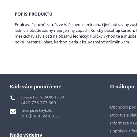
POPIS PRODUKTU
Pohlcovač pachů zaručí, že Vaše ovoce, zelenina i jiné potraviny z
lednici nebude žádný nepříjemný zápach. Kuličky obsahují karbon, k
měsících (v závislosti na obsahu ledničky) kuličky vyhodíte a musíte
nové . Materiál: plast, karbon. Sada 2 ks. Rozměry: průměr 5 cm.
Rádi vám pomůžeme
O nákupu
Volejte Po-Pá 09:00-16:30
+420 776 777 669
Obchodní pod
nebo pište kdykoliv
Doprava a pla
info@hamashop.cz
Informace o 
Poptávka a fir
Naše výdejny