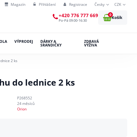
Magazín
Přihlášení
Registrace
Česky
CZK
0
+420 776 777 669
Košík
Po-Pá 09:00-16:30
OLA
VÝPRODEJ
DÁRKY A
ZDRAVÁ
SRANDIČKY
VÝŽIVA
dnice 2 ks
hu do lednice 2 ks
P268552
24 měsíců
Orion