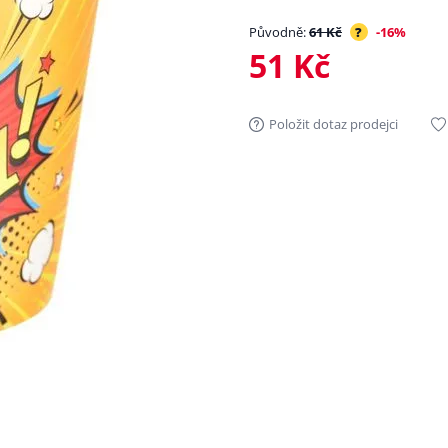
Původně:
61 Kč
?
-16%
51 Kč
Položit dotaz prodejci