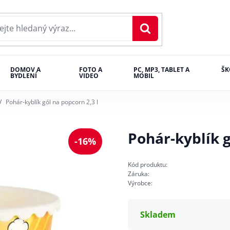
DOMOV A
FOTO A
PC, MP3, TABLET A
ŠK
BYDLENÍ
VIDEO
MOBIL
Pohár-kyblík gól na popcorn 2,3 l
Pohár-kyblík g
-16%
Kód produktu:
Záruka:
Výrobce:
Skladem