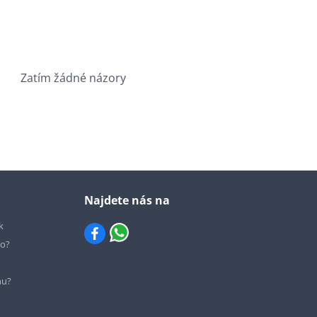
Zatím žádné názory
Najdete nás na
k
io?
hu?