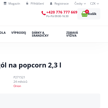
Magazín
Přihlášení
Registrace
Česky
CZK
0
+420 776 777 669
Košík
Po-Pá 09:00-16:30
OLA
VÝPRODEJ
DÁRKY A
ZDRAVÁ
SRANDIČKY
VÝŽIVA
ól na popcorn 2,3 l
P271521
24 měsíců
Orion