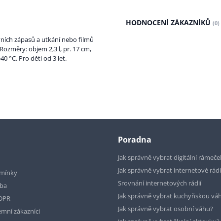
HODNOCENÍ ZÁKAZNÍKŮ
(0)
vních zápasů a utkání nebo filmů
 Rozměry: objem 2,3 l, pr. 17 cm,
 °C. Pro děti od 3 let.
Poradna
Jak správně vybrat digitální rámeče
Jak správně vybrat internetové rád
mínky
Srovnání internetových rádií
tba
Jak správně vybrat kuchyňskou vá
GDPR
Jak správně vybrat osobní váhu?
emní zákazníci