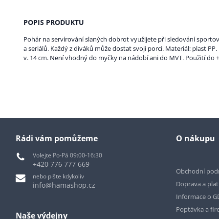
POPIS PRODUKTU
Pohár na servírování slaných dobrot využijete při sledování sporto
a seriálů. Každý z diváků může dostat svoji porci. Materiál: plast PP.
v. 14 cm. Není vhodný do myčky na nádobí ani do MVT. Použití do +40
Rádi vám pomůžeme
O nákupu
Volejte Po-Pá 09:00-16:30
+420 776 777 669
Obchodní pod
nebo pište kdykoliv
Doprava a pla
info@hamashop.cz
Informace o 
Poptávka a fir
Naše výdejny