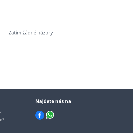
Zatím žádné názory
Najdete nás na
k
io?