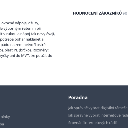
HODNOCENÍ ZÁKAZNÍKŮ
(0)
, ovocné nápoje, džusy,
 Je výborným řešením při
it v rukou a nápoj tak nevylévají,
í potřeba pohár naklánět a
i pádu na zem netvoří ostré
ko), plast PE (brčko). Rozměry:
 myčky ani do MVT, lze použít do
Poradna
Jak správně vybrat digitální rámeče
Jak správně vybrat internetové rád
mínky
Srovnání internetových rádií
tba