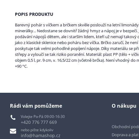
POPIS PRODUKTU
Barevný pohár s víčkem a brčkem skvěle poslouží na letní limonády
minerálky... Nedostane se dovnitř žádný hmyz a nápoj je v bezpečí.
podávání nápojů dětem, ale i starším lidem, kteří už nemají takový c
jako z klasické sklenice nebo poháru bez víčka. Brčko zaručí, že nen
poskytuje tak velmi pohodlné popíjení nápoje. Díky materiálu se př
střepy a vyloučí se tak riziko poranění. Materiál: plast PP (tělo + víč
objem 0,5 l, pr. 9 cm, v. 16,5/22 cm (včetně brčka). Není vhodný do
+90 °C.
Rádi vám pomůžeme
O nákupu
Volejte Po-Pá 09:00-16:30
+420 776 777 669
Obchodní pod
nebo pište kdykoliv
Doprava a pla
info@hamashop.cz