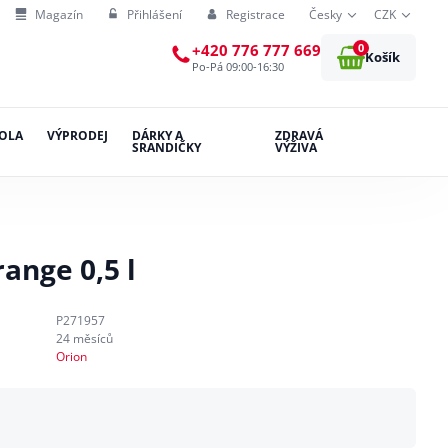
Magazín
Přihlášení
Registrace
Česky
CZK
0
+420 776 777 669
Košík
Po-Pá 09:00-16:30
OLA
VÝPRODEJ
DÁRKY A
ZDRAVÁ
SRANDIČKY
VÝŽIVA
ange 0,5 l
P271957
24 měsíců
Orion