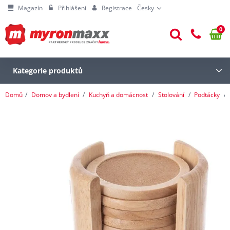
Magazín
Přihlášení
Registrace
Česky
0
Kategorie produktů
Domů
Domov a bydlení
Kuchyň a domácnost
Stolování
Podtácky