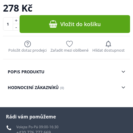
278 Kč
+
Vložit do košíku
-
Položit dotaz prodejci
Zařadit mezi oblíbené
Hlídat dostupnost
POPIS PRODUKTU
HODNOCENÍ ZÁKAZNÍKŮ
(0)
Rádi vám pomůžeme
Volejte Po-Pá 09:00-16:30
+420 776 777 669