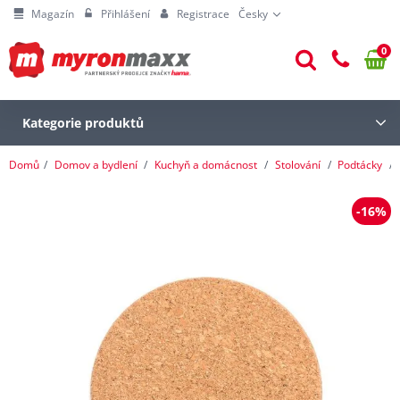
Magazín
Přihlášení
Registrace
Česky
0
Kategorie produktů
Domů
Domov a bydlení
Kuchyň a domácnost
Stolování
Podtácky
-16%