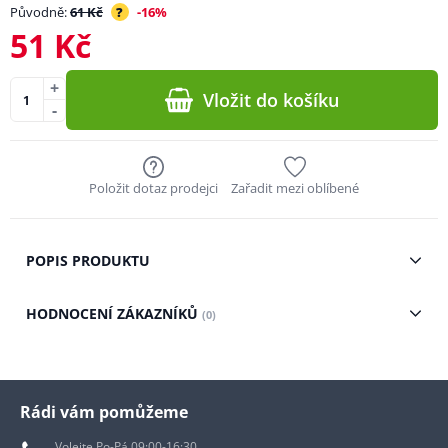
Původně:
61 Kč
?
-16%
51 Kč
+
Vložit do košíku
-
Položit dotaz prodejci
Zařadit mezi oblíbené
POPIS PRODUKTU
HODNOCENÍ ZÁKAZNÍKŮ
(0)
Rádi vám pomůžeme
Volejte Po-Pá 09:00-16:30