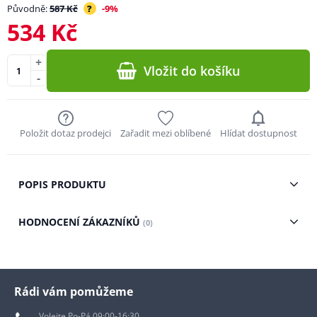
Původně:
587 Kč
?
-9%
534 Kč
+
Vložit do košíku
-
Položit dotaz prodejci
Zařadit mezi oblíbené
Hlídat dostupnost
POPIS PRODUKTU
HODNOCENÍ ZÁKAZNÍKŮ
(0)
Rádi vám pomůžeme
Volejte Po-Pá 09:00-16:30