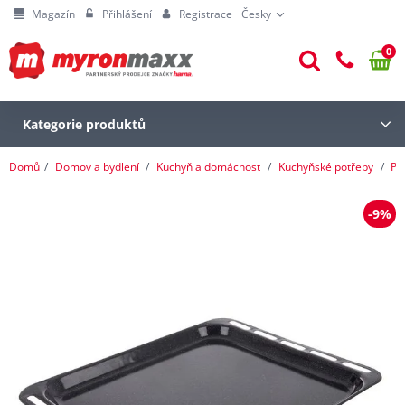
Magazín
Přihlášení
Registrace
Česky
0
Kategorie produktů
Domů
Domov a bydlení
Kuchyň a domácnost
Kuchyňské potřeby
Pe
-9%