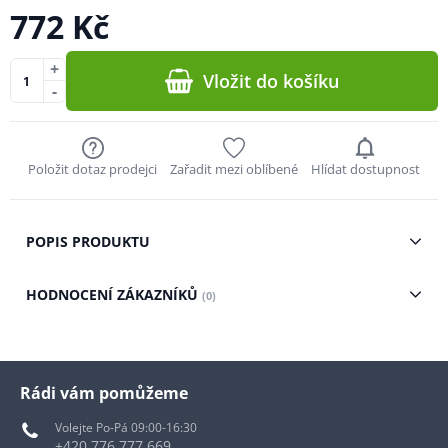
772 Kč
+
Vložit do košíku
-
Položit dotaz prodejci
Zařadit mezi oblíbené
Hlídat dostupnost
POPIS PRODUKTU
HODNOCENÍ ZÁKAZNÍKŮ
(0)
Rádi vám pomůžeme
Volejte Po-Pá 09:00-16:30
+420 776 777 669