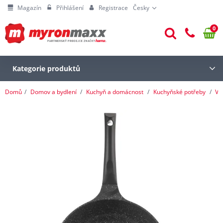
Magazín
Přihlášení
Registrace
Česky
0
Kategorie produktů
Domů
Domov a bydlení
Kuchyň a domácnost
Kuchyňské potřeby
Va