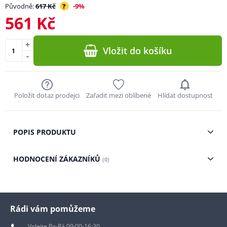
Původně:
617 Kč
?
-9%
561 Kč
+
Vložit do košíku
-
Položit dotaz prodejci
Zařadit mezi oblíbené
Hlídat dostupnost
POPIS PRODUKTU
HODNOCENÍ ZÁKAZNÍKŮ
(0)
Rádi vám pomůžeme
Volejte Po-Pá 09:00-16:30