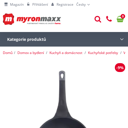
Magazín
Přihlášení
Registrace
Česky
0
Kategorie produktů
Domů
Domov a bydlení
Kuchyň a domácnost
Kuchyňské potřeby
Va
-9%