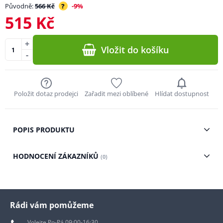
Původně:
566 Kč
?
-9%
515 Kč
+
Vložit do košíku
-
Položit dotaz prodejci
Zařadit mezi oblíbené
Hlídat dostupnost
POPIS PRODUKTU
HODNOCENÍ ZÁKAZNÍKŮ
(0)
Rádi vám pomůžeme
Volejte Po-Pá 09:00-16:30