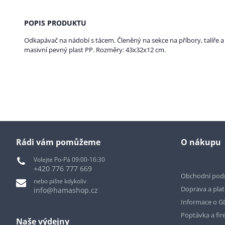
POPIS PRODUKTU
Odkapávač na nádobí s tácem. Členěný na sekce na příbory, talíře a 
masivní pevný plast PP. Rozměry: 43x32x12 cm.
Rádi vám pomůžeme
O nákupu
Volejte Po-Pá 09:00-16:30
+420 776 777 669
Obchodní pod
nebo pište kdykoliv
Doprava a pla
info@hamashop.cz
Informace o 
Poptávka a fir
Naše výdejny