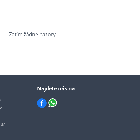
Zatím žádné názory
Najdete nás na
k
io?
hu?