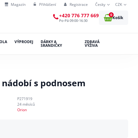
Magazín
Přihlášení
Registrace
Česky
CZK
0
+420 776 777 669
Košík
Po-Pá 09:00-16:30
OLA
VÝPRODEJ
DÁRKY A
ZDRAVÁ
SRANDIČKY
VÝŽIVA
 nádobí s podnosem
P271919
24 měsíců
Orion