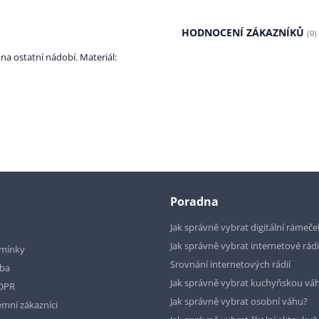
HODNOCENÍ ZÁKAZNÍKŮ
(0)
na ostatní nádobí. Materiál:
Poradna
Jak správně vybrat digitální rámeče
Jak správně vybrat internetové rád
mínky
Srovnání internetových rádií
tba
Jak správně vybrat kuchyňskou vá
GDPR
Jak správně vybrat osobní váhu?
emní zákazníci