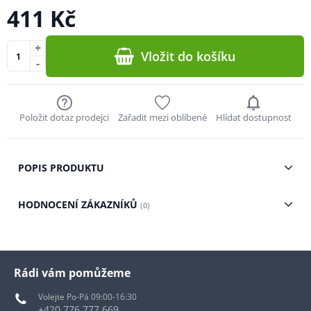
411 Kč
+
Vložit do košíku
-
Položit dotaz prodejci
Zařadit mezi oblíbené
Hlídat dostupnost
POPIS PRODUKTU
HODNOCENÍ ZÁKAZNÍKŮ
(0)
Rádi vám pomůžeme
Volejte Po-Pá 09:00-16:30
+420 776 777 669