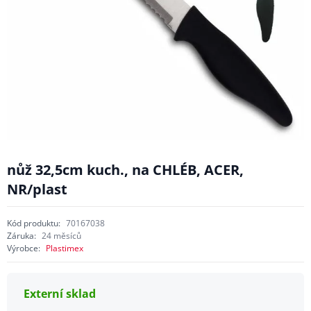
nůž 32,5cm kuch., na CHLÉB, ACER,
NR/plast
Kód produktu:
70167038
Záruka:
24 měsíců
Výrobce:
Plastimex
Externí sklad