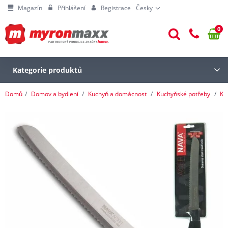
Magazín
Přihlášení
Registrace
Česky
0
Kategorie produktů
Domů
Domov a bydlení
Kuchyň a domácnost
Kuchyňské potřeby
Kr