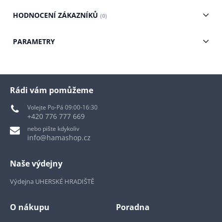
HODNOCENÍ ZÁKAZNÍKŮ
(0)
PARAMETRY
Rádi vám pomůžeme
Volejte Po-Pá 09:00-16:30
+420 776 777 669
nebo pište kdykoliv
info@hamashop.cz
Naše výdejny
Výdejna UHERSKÉ HRADIŠTĚ
O nákupu
Poradna