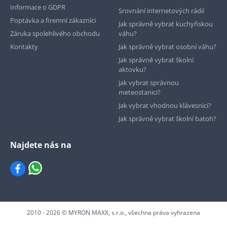
Informace o GDPR
Srovnání internetových rádií
Poptávka a firemní zákazníci
Jak správně vybrat kuchyňskou
Záruka spolehlivého obchodu
váhu?
Kontakty
Jak správně vybrat osobní váhu?
Jak správně vybrat školní
aktovku?
Jak vybrat správnou
meteostanici?
Jak vybrat vhodnou klávesnici?
Jak správně vybrat školní batoh?
Najdete nás na
2010 - 2026 © MYRON MAXX, s.r.o., všechna práva vyhrazena