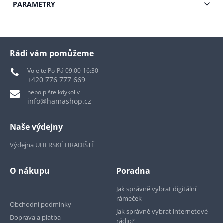
PARAMETRY
Rádi vám pomůžeme
Volejte Po-Pá 09:00-16:30
+420 776 777 669
nebo pište kdykoliv
info@hamashop.cz
Naše výdejny
Výdejna UHERSKÉ HRADIŠTĚ
O nákupu
Poradna
Jak správně vybrat digitální
rámeček
Obchodní podmínky
Jak správně vybrat internetové
Doprava a platba
rádio?