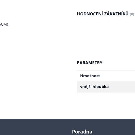
HODNOCENÍ ZÁKAZNÍKŮ
(0)
5CM)
PARAMETRY
Hmotnost
vnější hloubka
Poradna