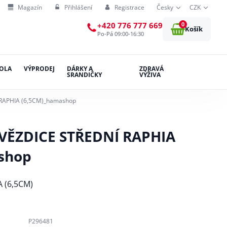
Magazín
Přihlášení
Registrace
Česky
CZK
0
+420 776 777 669
Košík
Po-Pá 09:00-16:30
OLA
VÝPRODEJ
DÁRKY A
ZDRAVÁ
SRANDIČKY
VÝŽIVA
RAPHIA (6,5CM)_hamashop
VĚZDICE STŘEDNÍ RAPHIA
shop
 (6,5CM)
P296481