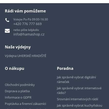
Rádi vám pomůžeme
Volejte Po-Pá 09:00-16:30
+420 776 777 669
nebo pište kdykoliv
info@hamashop.cz
Naše výdejny
Výdejna UHERSKÉ HRADIŠTĚ
O nákupu
Poradna
Jak správně vybrat digitální
rámeček
Obchodní podmínky
Jak správně vybrat internetové
Doprava a platba
rádio?
Informace o GDPR
Srovnání internetových rádií
Poptávka a firemní zákazníci
Jak správně vybrat kuchyňskou