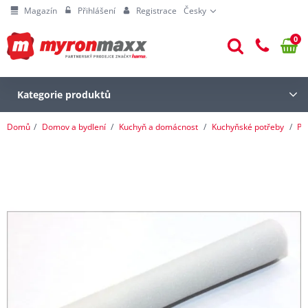
Magazín
Přihlášení
Registrace
Česky
0
Kategorie produktů
Domů
Domov a bydlení
Kuchyň a domácnost
Kuchyňské potřeby
Pe