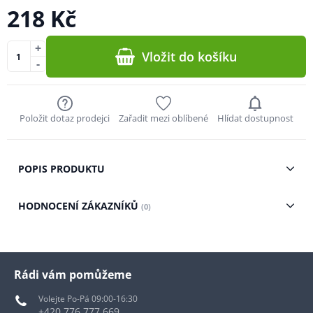
218 Kč
+
Vložit do košíku
-
Položit dotaz prodejci
Zařadit mezi oblíbené
Hlídat dostupnost
POPIS PRODUKTU
HODNOCENÍ ZÁKAZNÍKŮ
(0)
Rádi vám pomůžeme
Volejte Po-Pá 09:00-16:30
+420 776 777 669