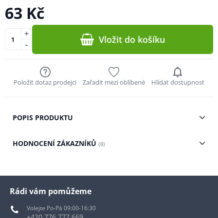
63 Kč
+
Vložit do košíku
-
Položit dotaz prodejci
Zařadit mezi oblíbené
Hlídat dostupnost
POPIS PRODUKTU
HODNOCENÍ ZÁKAZNÍKŮ
(0)
Rádi vám pomůžeme
Volejte Po-Pá 09:00-16:30
+420 776 777 669