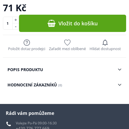
71 Kč
+
Vložit do košíku
-
Položit dotaz prodejci
Zařadit mezi oblíbené
Hlídat dostupnost
POPIS PRODUKTU
HODNOCENÍ ZÁKAZNÍKŮ
(0)
Rádi vám pomůžeme
Volejte Po-Pá 09:00-16:30
+420 776 777 669