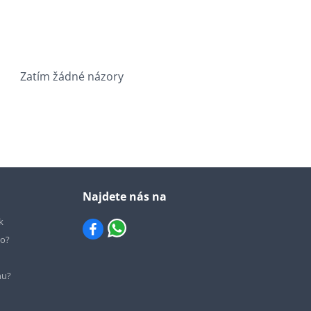
Zatím žádné názory
Najdete nás na
k
io?
hu?