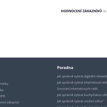
HODNOCENÍ ZÁKAZNÍKŮ
(0)
Poradna
Jak správně vybrat digitální rámeče
Jak správně vybrat internetové rád
mínky
Srovnání internetových rádií
tba
Jak správně vybrat kuchyňskou vá
GDPR
Jak správně vybrat osobní váhu?
emní zákazníci