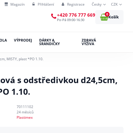
Magazín
Přihlášení
Registrace
Česky
CZK
0
+420 776 777 669
Košík
Po-Pá 09:00-16:30
OLA
VÝPRODEJ
DÁRKY A
ZDRAVÁ
SRANDIČKY
VÝŽIVA
cm, MISTY, plast *PO 1.10.
tová s odstředivkou d24,5cm,
PO 1.10.
70111102
24 měsíců
Plastimex