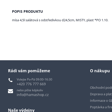
POPIS PRODUKTU
mísa 4,5l salátová s odstředivkou d24,5cm, MISTY, plast *PO 1.10.
Rádi vám pomůžeme
O nákupu
Volejte Po-Pá 09:00-16:30
+420 776 777 669
Obchodní pod
nebo pište kdykoliv
Doprava a pla
info@hamashop.cz
Informace o 
Poptávka a fir
Naše výdejny