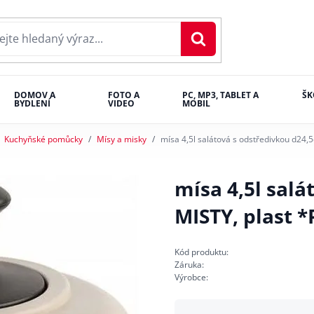
DOMOV A
FOTO A
PC, MP3, TABLET A
ŠK
BYDLENÍ
VIDEO
MOBIL
Kuchyňské pomůcky
Mísy a misky
mísa 4,5l salátová s odstředivkou d24,5
mísa 4,5l salá
MISTY, plast *
Kód produktu:
Záruka:
Výrobce: