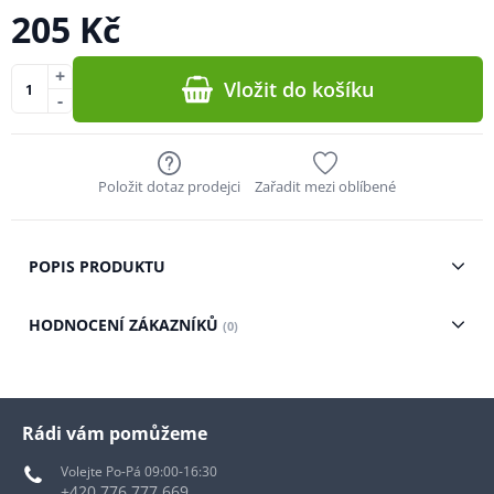
205 Kč
+
Vložit do košíku
-
Položit dotaz prodejci
Zařadit mezi oblíbené
POPIS PRODUKTU
HODNOCENÍ ZÁKAZNÍKŮ
(0)
Rádi vám pomůžeme
Volejte Po-Pá 09:00-16:30
+420 776 777 669