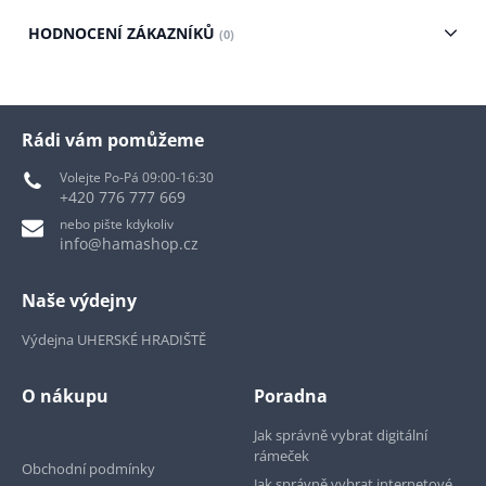
HODNOCENÍ ZÁKAZNÍKŮ
(0)
Rádi vám pomůžeme
Volejte Po-Pá 09:00-16:30
+420 776 777 669
nebo pište kdykoliv
info@hamashop.cz
Naše výdejny
Výdejna UHERSKÉ HRADIŠTĚ
O nákupu
Poradna
Jak správně vybrat digitální
rámeček
Obchodní podmínky
Jak správně vybrat internetové