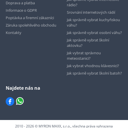
Doprava a platba
rádio?
Informace o GDPR
Srovnání internetových rádií
Poptávka a firemní zákazníci
Jak správně vybrat kuchyňskou
Záruka spolehlivého obchodu
váhu?
Kontakty
Jak správně vybrat osobní váhu?
Jak správně vybrat školní
aktovku?
Jak vybrat správnou
meteostanici?
Jak vybrat vhodnou klávesnici?
Jak správně vybrat školní batoh?
Najdete nás na
2010 - 2026 © MYRON MAXX, s.r.o., všechna práva vyhrazena