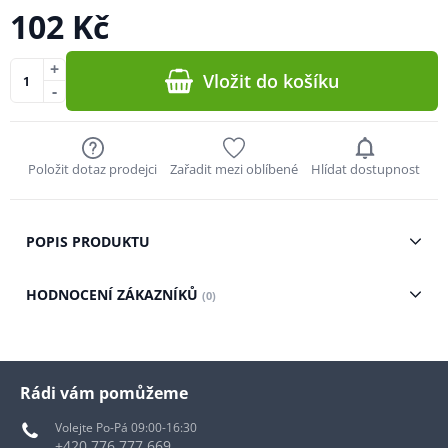
102 Kč
+
Vložit do košíku
-
Položit dotaz prodejci
Zařadit mezi oblíbené
Hlídat dostupnost
POPIS PRODUKTU
HODNOCENÍ ZÁKAZNÍKŮ
(0)
Rádi vám pomůžeme
Volejte Po-Pá 09:00-16:30
+420 776 777 669