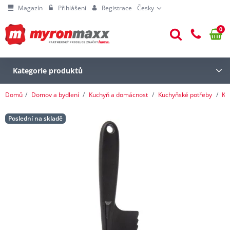
Magazín
Přihlášení
Registrace
Česky
0
Kategorie produktů
Domů
Domov a bydlení
Kuchyň a domácnost
Kuchyňské potřeby
Kr
Poslední na skladě