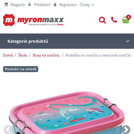
Magazín
Přihlášení
Registrace
Česky
0
Kategorie produktů
Domů
Škola
Boxy na svačinu
Krabička na svačinu z nerezové oceli Step
Poslední na skladě