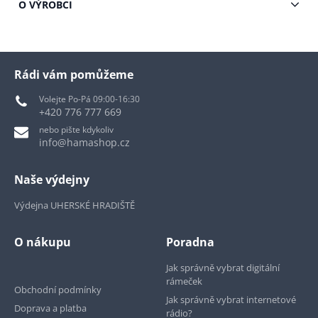
O VÝROBCI
Rádi vám pomůžeme
Volejte Po-Pá 09:00-16:30
+420 776 777 669
nebo pište kdykoliv
info@hamashop.cz
Naše výdejny
Výdejna UHERSKÉ HRADIŠTĚ
O nákupu
Poradna
Jak správně vybrat digitální
rámeček
Obchodní podmínky
Jak správně vybrat internetové
Doprava a platba
rádio?