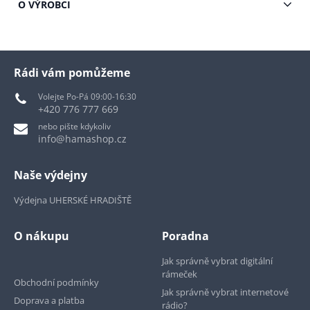
O VÝROBCI
Rádi vám pomůžeme
Volejte Po-Pá 09:00-16:30
+420 776 777 669
nebo pište kdykoliv
info@hamashop.cz
Naše výdejny
Výdejna UHERSKÉ HRADIŠTĚ
O nákupu
Poradna
Jak správně vybrat digitální
rámeček
Obchodní podmínky
Jak správně vybrat internetové
Doprava a platba
rádio?